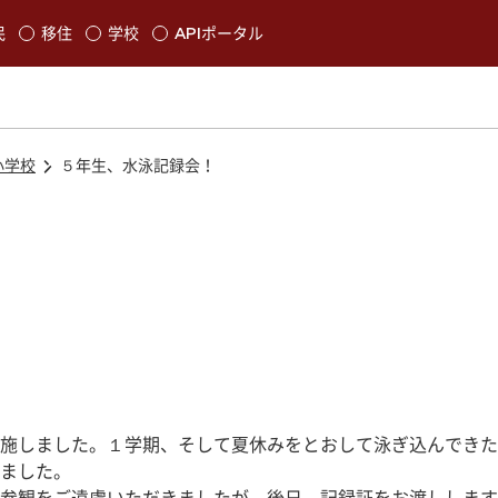
本文に移動
民
移住
学校
APIポータル
発生します
小学校
５年生、水泳記録会！
施しました。１学期、そして夏休みをとおして泳ぎ込んできた
ました。