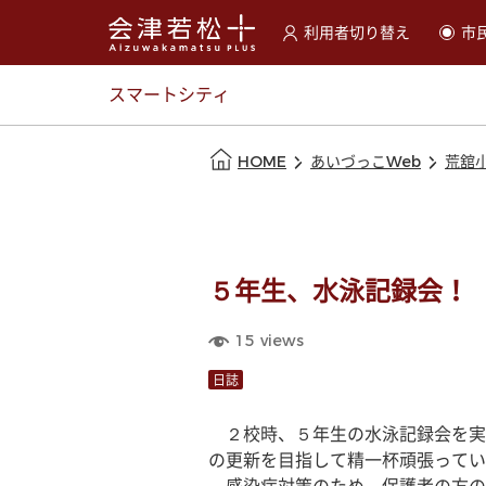
利用者切り替え
市
選択すると利用者の切替が
スマートシティ
本文の始まり
HOME
あいづっこWeb
荒舘
５年生、水泳記録会！
15
views
日誌
　２校時、５年生の水泳記録会を実
の更新を目指して精一杯頑張ってい