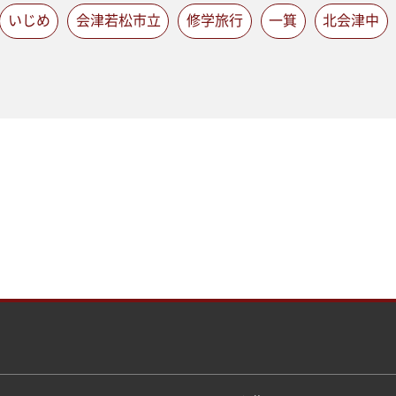
いじめ
会津若松市立
修学旅行
一箕
北会津中