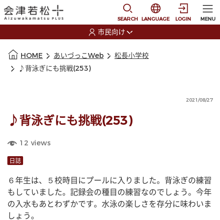
本文に移動
選択すると言語の切替
SEARCH
LANGUAGE
LOGIN
MENU
市民向け
選択すると利用者の切替が発生します
本文の始まり
HOME
あいづっこWeb
松長小学校
♪背泳ぎにも挑戦(253)
2021/08/27
♪背泳ぎにも挑戦(253)
12
views
日誌
６年生は、５校時目にプールに入りました。背泳ぎの練習
もしていました。記録会の種目の練習なのでしょう。今年
の入水もあとわずかです。水泳の楽しさを存分に味わいま
しょう。