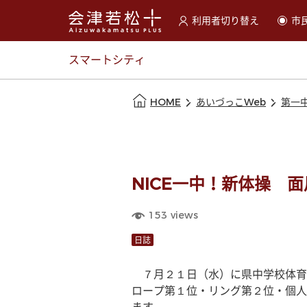
利用者切り替え
市
選択すると利用者の切替が
スマートシティ
本文の始まり
HOME
あいづっこWeb
第一
NICE一中！新体操 
153
views
日誌
　７月２１日（水）に県中学校体育
ロープ第１位・リング第２位・個人