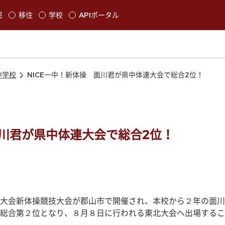
本文に移動
民
移住
学校
APIポータル
発生します
中学校
NICE一中！新体操 面川君が県中体連大会で総合2位！
面川君が県中体連大会で総合2位！
大会新体操競技大会が郡山市で開催され、本校から２年の面川
総合第２位となり、８月８日に行われる東北大会へ出場するこ