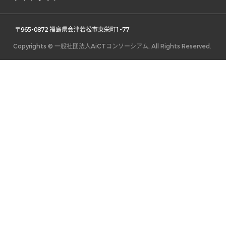
 〒965-0872 福島県会津若松市東栄町1-77 
Copyrights © 一般社団法人AiCTコンソーシアム, All Rights Reserved.