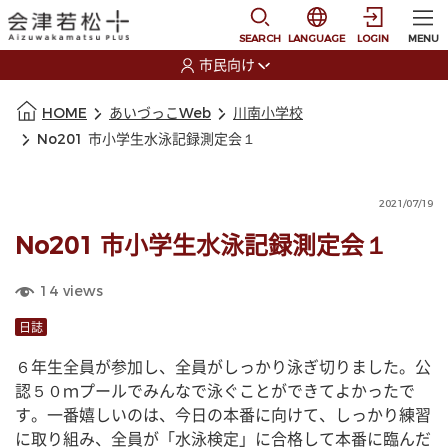
本文に移動
選択すると言語の切替
SEARCH
LANGUAGE
LOGIN
MENU
市民向け
選択すると利用者の切替が発生します
本文の始まり
HOME
あいづっこWeb
川南小学校
No201 市小学生水泳記録測定会１
2021/07/19
No201 市小学生水泳記録測定会１
14
views
日誌
６年生全員が参加し、全員がしっかり泳ぎ切りました。公
認５０ｍプールでみんなで泳ぐことができてよかったで
す。一番嬉しいのは、今日の本番に向けて、しっかり練習
に取り組み、全員が「水泳検定」に合格して本番に臨んだ