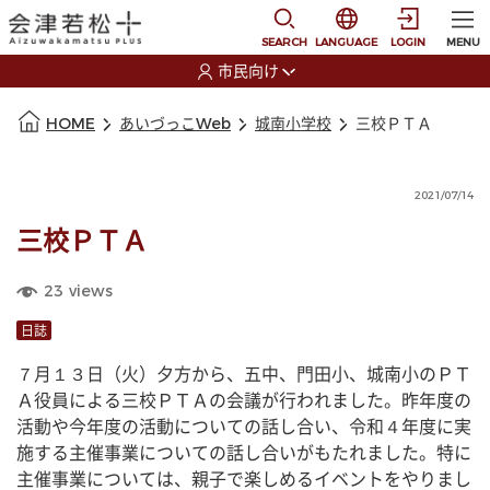
本文に移動
選択すると言語の切替
SEARCH
LANGUAGE
LOGIN
MENU
市民向け
選択すると利用者の切替が発生します
本文の始まり
HOME
あいづっこWeb
城南小学校
三校ＰＴＡ
2021/07/14
三校ＰＴＡ
23
views
日誌
７月１３日（火）夕方から、五中、門田小、城南小のＰＴ
Ａ役員による三校ＰＴＡの会議が行われました。昨年度の
活動や今年度の活動についての話し合い、令和４年度に実
施する主催事業についての話し合いがもたれました。特に
主催事業については、親子で楽しめるイベントをやりまし