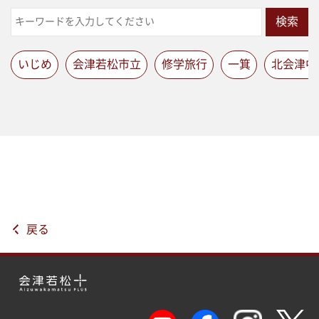
検索
いじめ
会津若松市立
修学旅行
一箕
北会津中
戻る