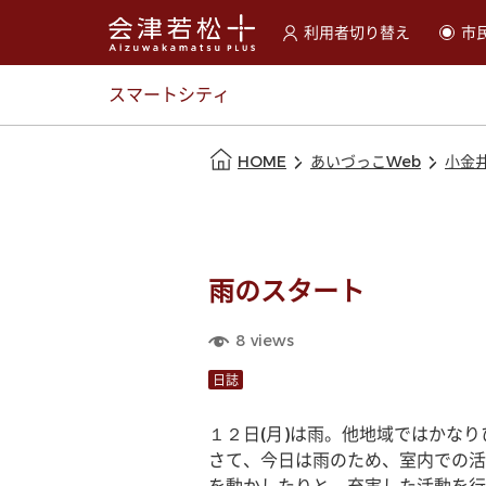
利用者切り替え
市
選択すると利用者の切替が
スマートシティ
本文の始まり
HOME
あいづっこWeb
小金
雨のスタート
8
views
日誌
１２日(月)は雨。他地域ではかな
さて、今日は雨のため、室内での活