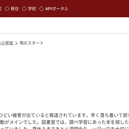
本文に移動
民
移住
学校
APIポータル
発生します
井小学校
雨のスタート
りひどい被害が出ていると報道されています。早く落ち着いて欲
動がメインでした。図書室では、調べ学習にあった本を探した