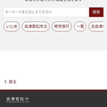
検索
いじめ
会津若松市立
修学旅行
一箕
北会津中
戻る