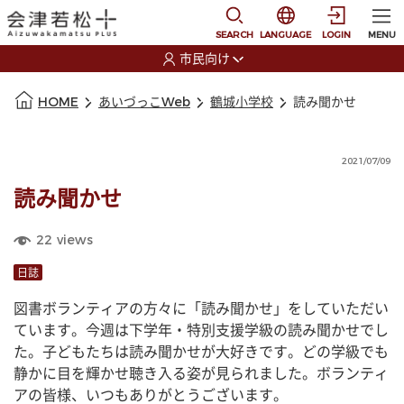
本文に移動
選択すると言語の切替
SEARCH
LANGUAGE
LOGIN
MENU
市民向け
選択すると利用者の切替が発生します
本文の始まり
HOME
あいづっこWeb
鶴城小学校
読み聞かせ
2021/07/09
読み聞かせ
22
views
日誌
図書ボランティアの方々に「読み聞かせ」をしていただい
ています。今週は下学年・特別支援学級の読み聞かせでし
た。子どもたちは読み聞かせが大好きです。どの学級でも
静かに目を輝かせ聴き入る姿が見られました。ボランティ
アの皆様、いつもありがとうございます。