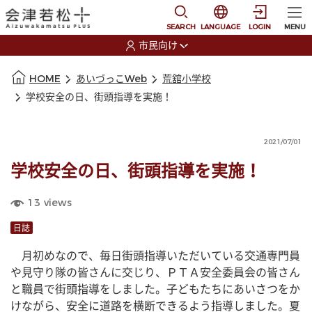
本文に移動
選択すると言語の切替
SEARCH
LANGUAGE
LOGIN
MENU
市民向け
選択すると利用者の切替が発生します
本文の始まり
HOME
あいづっこWeb
荒舘小学校
学校安全の日、街頭指導を実施！
2021/07/01
学校安全の日、街頭指導を実施！
13
views
日誌
　月初めなので、毎日街頭指導いただいている交通専門員
や見守り隊の皆さんに交じり、ＰＴＡ安全委員会の皆さん
と職員で街頭指導をしました。子どもたちにあいさつをか
けながら、安全に道路を横断できるよう指導しました。夏