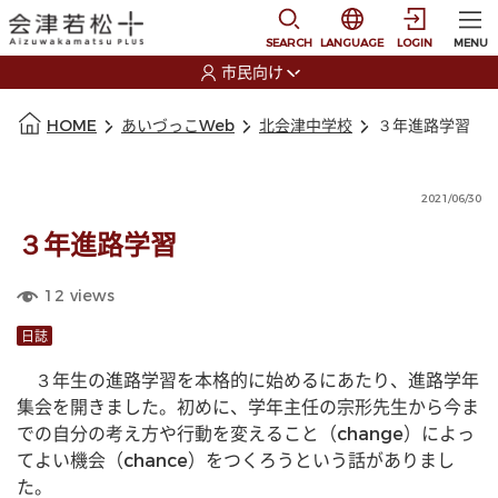
本文に移動
選択すると言語の切替
SEARCH
LANGUAGE
LOGIN
MENU
市民向け
選択すると利用者の切替が発生します
本文の始まり
HOME
あいづっこWeb
北会津中学校
３年進路学習
2021/06/30
３年進路学習
12
views
日誌
　３年生の進路学習を本格的に始めるにあたり、進路学年
集会を開きました。初めに、学年主任の宗形先生から今ま
での自分の考え方や行動を変えること（change）によっ
てよい機会（chance）をつくろうという話がありまし
た。