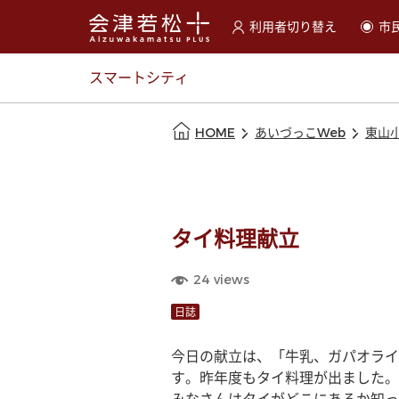
利用者切り替え
市
選択すると利用者の切替が
スマートシティ
本文の始まり
HOME
あいづっこWeb
東山
タイ料理献立
24
views
日誌
今日の献立は、「牛乳、ガパオライ
す。昨年度もタイ料理が出ました。