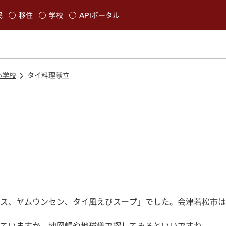
本文に移動
民
移住
学校
APIポータル
発生します
小学校
タイ料理献立
ス、ヤムウンセン、タイ風えびスープ」でした。会津若松市は