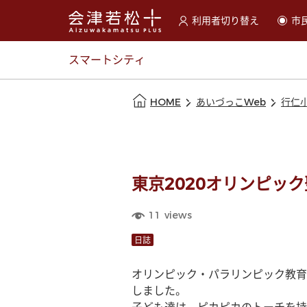
利用者切り替え
市
選択すると利用者の切替が
スマートシティ
本文の始まり
HOME
あいづっこWeb
行仁
東京2020オリンピッ
11
views
日誌
オリンピック・パラリンピック教育
しました。