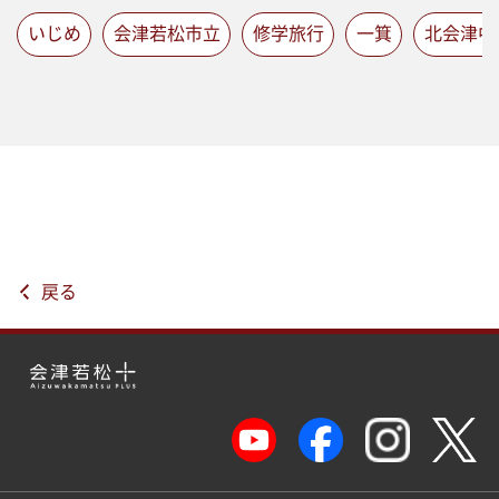
いじめ
会津若松市立
修学旅行
一箕
北会津中
戻る