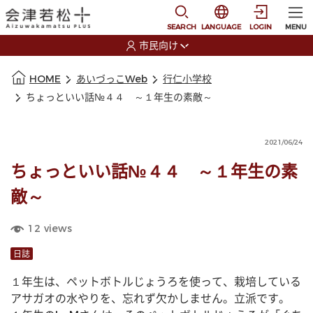
本文に移動
選択すると言語の切替
SEARCH
LANGUAGE
LOGIN
MENU
市民向け
選択すると利用者の切替が発生します
本文の始まり
HOME
あいづっこWeb
行仁小学校
ちょっといい話№４４ ～１年生の素敵～
2021/06/24
ちょっといい話№４４ ～１年生の素
敵～
12
views
日誌
１年生は、ペットボトルじょうろを使って、栽培している
アサガオの水やりを、忘れず欠かしません。立派です。