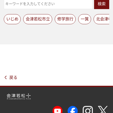
検索
いじめ
会津若松市立
修学旅行
一箕
北会津中
戻る