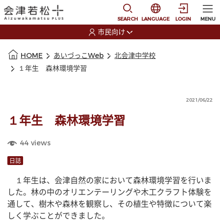
本文に移動
選択すると言語の切替
SEARCH
LANGUAGE
LOGIN
MENU
市民向け
選択すると利用者の切替が発生します
本文の始まり
HOME
あいづっこWeb
北会津中学校
１年生 森林環境学習
2021/06/22
１年生 森林環境学習
44
views
日誌
　１年生は、会津自然の家において森林環境学習を行いま
した。林の中のオリエンテーリングや木工クラフト体験を
通して、樹木や森林を観察し、その植生や特徴について楽
しく学ぶことができました。