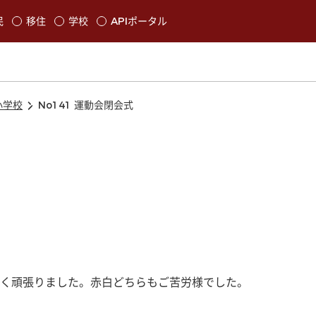
本文に移動
民
移住
学校
APIポータル
発生します
小学校
No141 運動会閉会式
く頑張りました。赤白どちらもご苦労様でした。