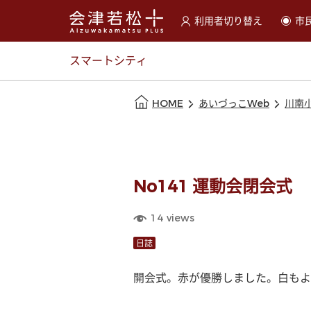
利用者切り替え
市
選択すると利用者の切替が
スマートシティ
本文の始まり
HOME
あいづっこWeb
川南
No141 運動会閉会式
14
views
日誌
開会式。赤が優勝しました。白もよ