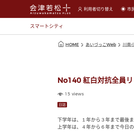
利用者切り替え
市
選択すると利用者の切替が
スマートシティ
本文の始まり
HOME
あいづっこWeb
川南
No140 紅白対抗全
15
views
日誌
下学年は、１年から３年まで最後ま
上学年は、４年から６年まで今日の