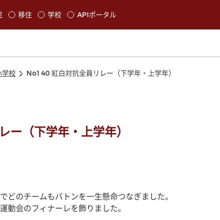
本文に移動
民
移住
学校
APIポータル
発生します
小学校
No140 紅白対抗全員リレー（下学年・上学年）
員リレー（下学年・上学年）
でどのチームもバトンを一生懸命つなぎました。
運動会のフィナーレを飾りました。