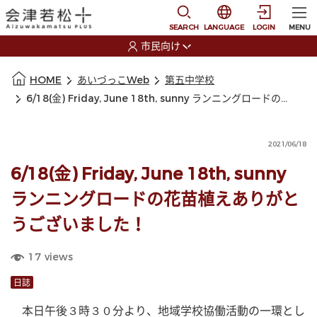
本文に移動
選択すると言語の切替
SEARCH
LANGUAGE
LOGIN
MENU
市民向け
選択すると利用者の切替が発生します
本文の始まり
HOME
あいづっこWeb
第五中学校
6/18(金) Friday, June 18th, sunny ランニングロードの花苗植えありがとうございました！
2021/06/18
6/18(金) Friday, June 18th, sunny
ランニングロードの花苗植えありがと
うございました！
17
views
日誌
　本日午後３時３０分より、地域学校協働活動の一環とし