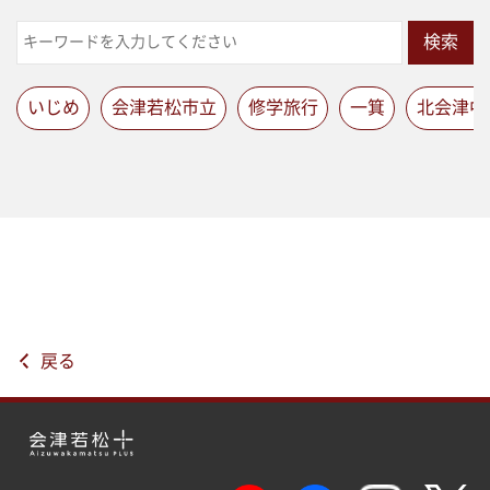
検索
いじめ
会津若松市立
修学旅行
一箕
北会津中
戻る