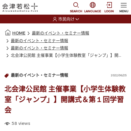
本文に移動
選択すると言語の切替
SEARCH
LANGUAGE
LOGIN
MENU
市民向け
選択すると利用者の切替が発生します
本文の始まり
HOME
最新のイベント・セミナー情報
最新のイベント・セミナー情報
最新のイベント・セミナー情報
北会津公民館 主催事業【小学生体験教室「ジャンプ」】開講式＆第１回学習会
最新のイベント・セミナー情報
2022/06/25
北会津公民館 主催事業【小学生体験教
室「ジャンプ」】開講式＆第１回学習
会
58
views