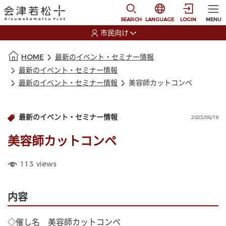
本文に移動
選択すると言語の切替
SEARCH
LANGUAGE
LOGIN
MENU
市民向け
選択すると利用者の切替が発生します
本文の始まり
HOME
最新のイベント・セミナー情報
最新のイベント・セミナー情報
最新のイベント・セミナー情報
美容師カットコンペ
最新のイベント・セミナー情報
2023/06/19
美容師カットコンペ
113
views
内容
◇催し名　美容師カットコンペ