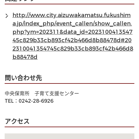
http://www.city.aizuwakamatsu.fukushim
a.jp/index_php/event_callen/show_callen.
php?ym=202311&data_id=2023100413547
45c829b33cb893cf42b466d8b88478d#20
2310041354745c829b33cb893cf42b466d8
b88478d
問い合わせ先
中央保育所　子育て支援センター
TEL：0242-28-6926　
アクセス