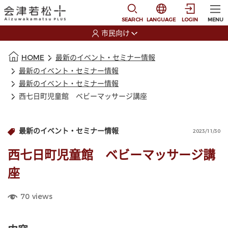
本文に移動
選択すると言語の切替
SEARCH
LANGUAGE
LOGIN
MENU
市民向け
選択すると利用者の切替が発生します
本文の始まり
HOME
最新のイベント・セミナー情報
最新のイベント・セミナー情報
最新のイベント・セミナー情報
西七日町児童館 ベビーマッサージ講座
最新のイベント・セミナー情報
2023/11/30
西七日町児童館 ベビーマッサージ講
座
70
views