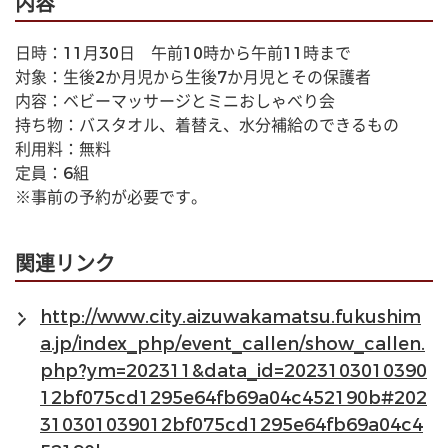
内容
日時：11月30日　午前10時から午前11時まで
対象：生後2か月児から生後7か月児とその保護者
内容：ベビーマッサージとミニおしゃべり会
持ち物：バスタオル、着替え、水分補給のできるもの
利用料：無料
定員：6組
※事前の予約が必要です。
関連リンク
http://www.city.aizuwakamatsu.fukushim
a.jp/index_php/event_callen/show_callen.
php?ym=202311&data_id=2023103010390
12bf075cd1295e64fb69a04c452190b#202
310301039012bf075cd1295e64fb69a04c4