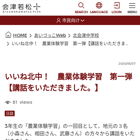
本文に移動
選択すると言語の切替
SEARCH
LANGUAGE
LOGIN
MENU
市民向け
選択すると利用者の切替が発生します
本文の始まり
HOME
あいづっこWeb
北会津中学校
いいね北中！ 農業体験学習 第一弾【講話をいただきました。】
2026/05/07
いいね北中！ 農業体験学習 第一弾
【講話をいただきました。】
81
views
日誌
3年生の「農業体験学習」の一回目として、地元の３名
（小森さん、相田さん、武藤さん）の方々から講話をいた