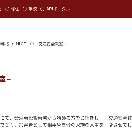
本文に移動
民
移住
学校
APIポータル
発生します
中学校
NICE一中～交通安全教室～
教室～
にて、会津若松警察署から講師の方をお招きし、「交通安全教
でなく、加害者として相手や自分の家族の人生を一変させてし