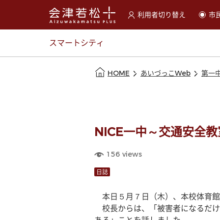
利用者切り替え
市
選択すると利用者の切替が
スマートシティ
本文の始まり
HOME
あいづっこWeb
第一
NICE一中～交通安全
156
views
日誌
　本日５月７日（木）、本校体育館
　校長からは、「被害者になるだけ