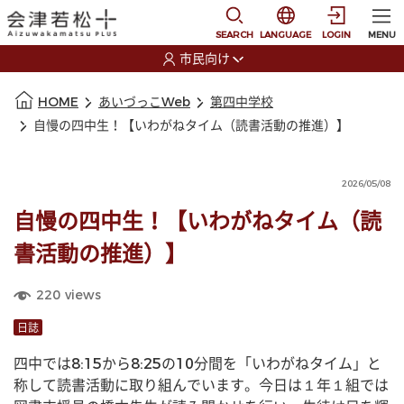
本文に移動
選択すると言語の切替
SEARCH
LANGUAGE
LOGIN
MENU
市民向け
選択すると利用者の切替が発生します
本文の始まり
HOME
あいづっこWeb
第四中学校
自慢の四中生！【いわがねタイム（読書活動の推進）】
2026/05/08
自慢の四中生！【いわがねタイム（読
書活動の推進）】
220
views
日誌
四中では8:15から8:25の10分間を「いわがねタイム」と
称して読書活動に取り組んでいます。今日は１年１組では