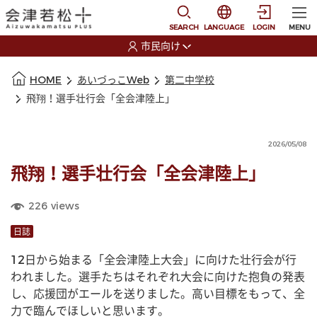
本文に移動
選択すると言語の切替
SEARCH
LANGUAGE
LOGIN
MENU
市民向け
選択すると利用者の切替が発生します
本文の始まり
HOME
あいづっこWeb
第二中学校
飛翔！選手壮行会「全会津陸上」
2026/05/08
飛翔！選手壮行会「全会津陸上」
226
views
日誌
12日から始まる「全会津陸上大会」に向けた壮行会が行
われました。選手たちはそれぞれ大会に向けた抱負の発表
し、応援団がエールを送りました。高い目標をもって、全
力で臨んでほしいと思います。