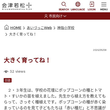
本文に移動
選択すると言語の切替
SEARCH
LANGUAGE
LOGIN
MENU
市民向け
選択すると利用者の切替が発生します
本文の始まり
HOME
あいづっこWeb
神指小学校
大きく育ってね！
2026/05/08
大きく育ってね！
32
views
日誌
　２・３年生は、学校の花壇にポップコーンの種とトマ
ト・すいかの苗を植えました。先生から植え方を教えても
らって、さっそく種植えです。ポップコーンの種が赤く染
まっているのを見て子どもたちは「赤い種だ」と不思議が