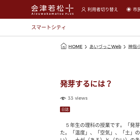
利用者切り替え
市
選択すると利用者の切替が
スマートシティ
本文の始まり
HOME
あいづっこWeb
神指
発芽するには？
33
views
日誌
　５年生の理科の授業です。「発芽
た。「温度」、「空気」、「土」の