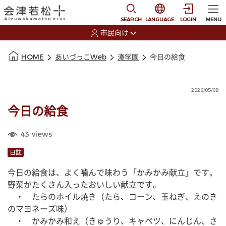
本文に移動
選択すると言語の切替
SEARCH
LANGUAGE
LOGIN
MENU
市民向け
選択すると利用者の切替が発生します
本文の始まり
HOME
あいづっこWeb
湊学園
今日の給食
2026/05/08
今日の給食
43
views
日誌
今日の給食は、よく噛んで味わう「かみかみ献立」です。
野菜がたくさん入ったおいしい献立です。
　・　たらのホイル焼き（たら、コーン、玉ねぎ、えのき
のマヨネーズ味）
　・　かみかみ和え（きゅうり、キャベツ、にんじん、さ