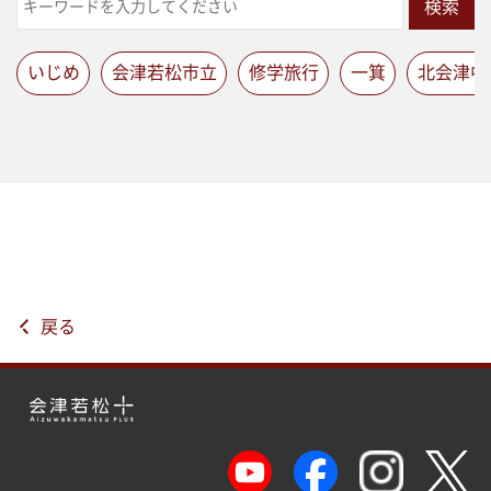
検索
いじめ
会津若松市立
修学旅行
一箕
北会津中
戻る