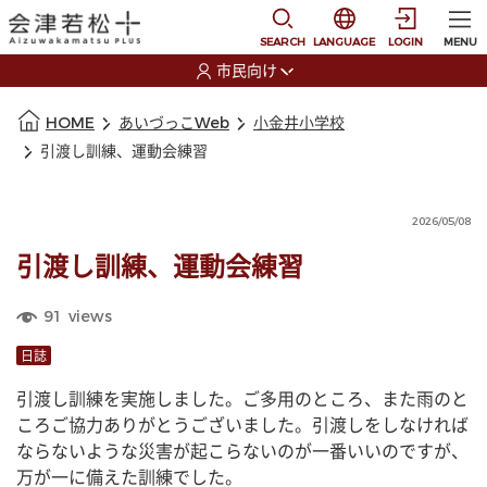
本文に移動
選択すると言語の切替
SEARCH
LANGUAGE
LOGIN
MENU
市民向け
選択すると利用者の切替が発生します
本文の始まり
HOME
あいづっこWeb
小金井小学校
引渡し訓練、運動会練習
2026/05/08
引渡し訓練、運動会練習
91
views
日誌
引渡し訓練を実施しました。ご多用のところ、また雨のと
ころご協力ありがとうございました。引渡しをしなければ
ならないような災害が起こらないのが一番いいのですが、
万が一に備えた訓練でした。