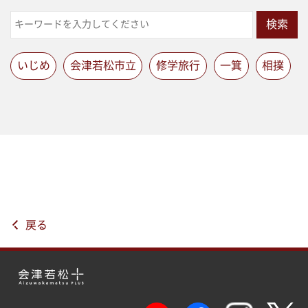
検索
いじめ
会津若松市立
修学旅行
一箕
相撲
戻る