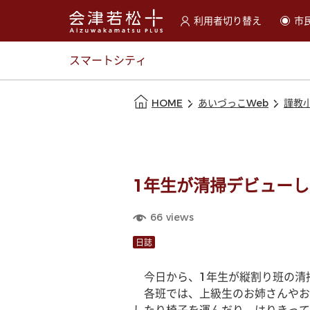
利用者切り替え
市
選択すると利用者の切替が
スマートシティ
本文の始まり
HOME
あいづっこWeb
謹教
1年生が清掃デビュー
66
views
日誌
　今日から、1年生が縦割り班の清
　各班では、上級生のお姉さんやお