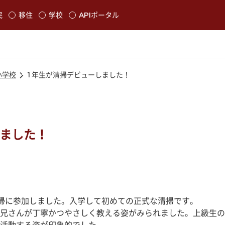
本文に移動
民
移住
学校
APIポータル
発生します
小学校
1年生が清掃デビューしました！
しました！
掃に参加しました。入学して初めての正式な清掃です。
兄さんが丁寧かつやさしく教える姿がみられました。上級生の