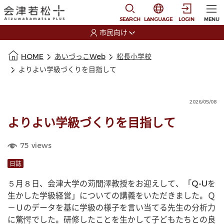
本文に移動
選択すると言語の切替
SEARCH
LANGUAGE
LOGIN
MENU
市民向け
選択すると利用者の切替が発生します
本文の始まり
HOME
あいづっこWeb
松長小学校
よりよい学級づくりを目指して
2026/05/08
よりよい学級づくりを目指して
75
views
日誌
５月８日、会津大学の苅間澤教授をお迎えして、「Q-Uを
生かした学級経営」についての講義をいただきました。Ｑ
－Ｕのデータを基に学級の様子を言い当てる先生の分析力
に驚愕でした。研修したことを生かして子どもたちとの良