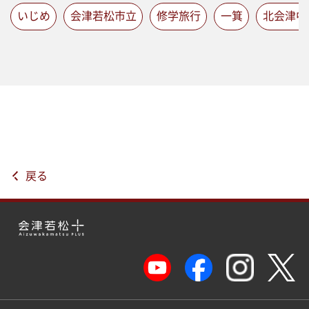
いじめ
会津若松市立
修学旅行
一箕
北会津中
戻る