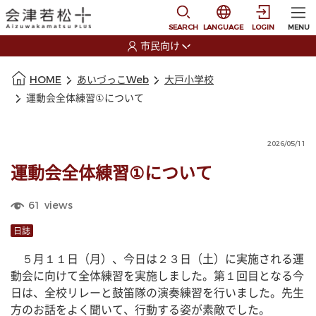
本文に移動
選択すると言語の切替
SEARCH
LANGUAGE
LOGIN
MENU
市民向け
選択すると利用者の切替が発生します
本文の始まり
HOME
あいづっこWeb
大戸小学校
運動会全体練習①について
2026/05/11
運動会全体練習①について
61
views
日誌
　５月１１日（月）、今日は２３日（土）に実施される運
動会に向けて全体練習を実施しました。第１回目となる今
日は、全校リレーと鼓笛隊の演奏練習を行いました。先生
方のお話をよく聞いて、行動する姿が素敵でした。