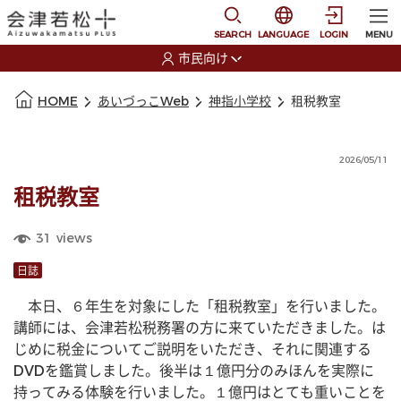
本文に移動
選択すると言語の切替
SEARCH
LANGUAGE
LOGIN
MENU
市民向け
選択すると利用者の切替が発生します
本文の始まり
HOME
あいづっこWeb
神指小学校
租税教室
2026/05/11
租税教室
31
views
日誌
　本日、６年生を対象にした「租税教室」を行いました。
講師には、会津若松税務署の方に来ていただきました。は
じめに税金についてご説明をいただき、それに関連する
DVDを鑑賞しました。後半は１億円分のみほんを実際に
持ってみる体験を行いました。１億円はとても重いことを