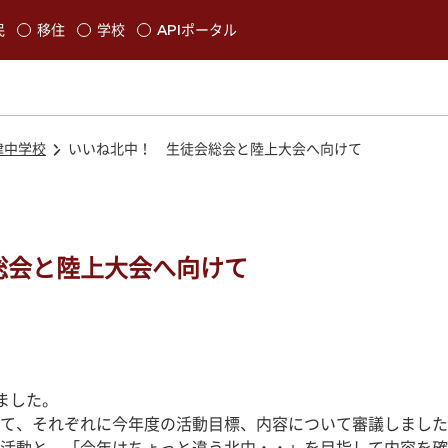
本文に移動
民
移住
学校
APIポータル
発生します
津中学校
いいね北中！ 生徒会総会と陸上大会へ向けて
総会と陸上大会へ向けて
ました。
て、それぞれに今年度の活動目標、内容について審議しました