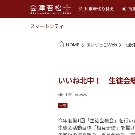
利用者切り替え
市
選択すると利用者の切替が
スマートシティ
本文の始まり
HOME
あいづっこWeb
北会
いいね北中！ 生徒会
191
views
日誌
今年度第1回「生徒会総会」を行い
生徒会活動目標「相互研鑽」を掲げ