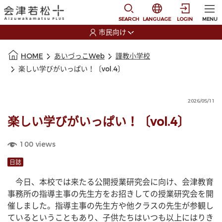
本文に移動
選択すると言語の切替
SEARCH
LANGUAGE
LOGIN
MENU
市民向け
選択すると利用者の切替が発生します
本文の始まり
HOME
あいづっこWeb
謹教小学校
楽しい学びがいっぱい！〔vol.4〕
2026/05/11
楽しい学びがいっぱい！〔vol.4〕
100
views
日誌
　今日、本校では来たる公開授業研究会に向け、会津教育
事務所の指導主事の先生方をお招きしての授業研究会を開
催しました。指導主事の先生方や他クラスの先生が参観し
ているということもあり、子供たちはいつも以上にはりき