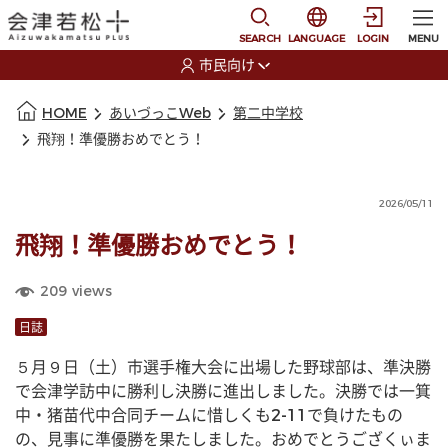
本文に移動
選択すると言語の切替
SEARCH
LANGUAGE
LOGIN
MENU
市民向け
選択すると利用者の切替が発生します
本文の始まり
HOME
あいづっこWeb
第二中学校
飛翔！準優勝おめでとう！
2026/05/11
飛翔！準優勝おめでとう！
209
views
日誌
５月９日（土）市選手権大会に出場した野球部は、準決勝
で会津学訪中に勝利し決勝に進出しました。決勝では一箕
中・猪苗代中合同チームに惜しくも2-11で負けたもの
の、見事に準優勝を果たしました。おめでとうござくぃま