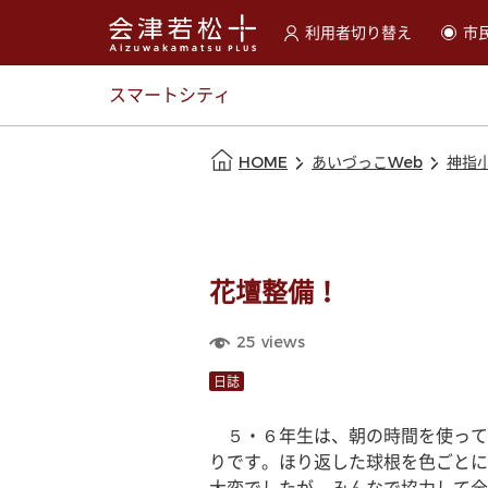
利用者切り替え
市
選択すると利用者の切替が
スマートシティ
本文の始まり
HOME
あいづっこWeb
神指
花壇整備！
25
views
日誌
　５・６年生は、朝の時間を使って
りです。ほり返した球根を色ごとに