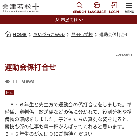
本文に移動
選択すると言語の切替
SEARCH
LANGUAGE
LOGIN
MENU
市民向け
選択すると利用者の切替が発生します
本文の始まり
HOME
あいづっこWeb
門田小学校
運動会係打合せ
2026/05/12
運動会係打合せ
111
views
日誌
　５・６年生と先生方で運動会の係打合せをしました。準
備係、審判係、放送係などの係に分かれて、役割分担や準
備物の確認をしました。子どもたちの真剣な姿を見ると、
競技も係の仕事も精一杯がんばってくれると思います。
５・６年生のがんばりにご期待ください。