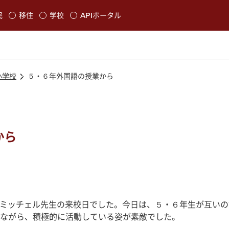
本文に移動
民
移住
学校
APIポータル
発生します
小学校
５・６年外国語の授業から
から
のミッチェル先生の来校日でした。今日は、５・６年生が互い
ながら、積極的に活動している姿が素敵でした。