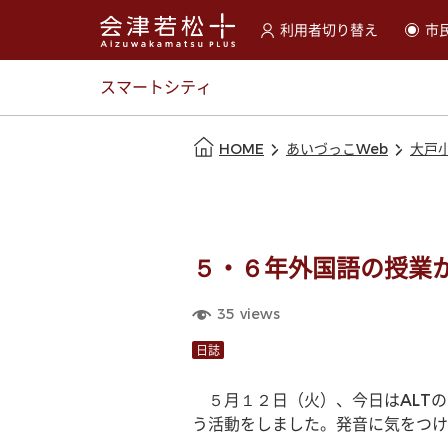
利用者切り替え
市
選択すると利用者の切替が
スマートシティ
本文の始まり
HOME
あいづっこWeb
大戸
５・６年外国語の授業
35
views
日誌
　５月１２日（火）、今日はALT
う活動をしました。発音に気をつけ