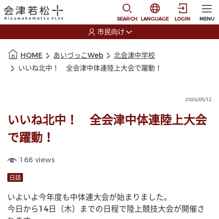
本文に移動
選択すると言語の切替
SEARCH
LANGUAGE
LOGIN
MENU
市民向け
選択すると利用者の切替が発生します
本文の始まり
HOME
あいづっこWeb
北会津中学校
いいね北中！ 全会津中体連陸上大会で躍動！
2026/05/12
いいね北中！ 全会津中体連陸上大会
で躍動！
166
views
日誌
いよいよ今年度も中体連大会が始まりました。
今日から14日（木）までの日程で陸上競技大会が開催さ