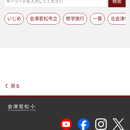
検索
いじめ
会津若松市立
修学旅行
一箕
北会津中
戻る