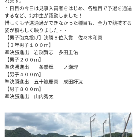
れます。
１日目の今日は見事入賞者をはじめ、各種目で予選を通過
するなど、北中生が躍動しました！
惜しくも予選通過ができなかった種目も、全力で競技する
姿が頼もしく映りました・・
【男子砲丸投げ】決勝５位入賞　佐々木和真　
【３年男子１００ｍ】
準決勝進出　岩渕賢志　多田圭佑
【男子２００ｍ】
準決勝進出　一条拳輝　一ノ瀬理
【男子４００ｍ】
準決勝進出　五十嵐慶真　成田好汰
【男子８００ｍ】
準決勝進出　山内秀太