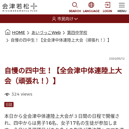
本文に移動
選択すると言語の切替
SEARCH
LANGUAGE
LOGIN
MENU
市民向け
選択すると利用者の切替が発生します
本文の始まり
HOME
あいづっこWeb
第四中学校
自慢の四中生！【全会津中体連陸上大会（頑張れ！）】
2026/05/12
自慢の四中生！【全会津中体連陸上大
会（頑張れ！）】
324
views
日誌
本日から全会津中体連陸上大会が３日間の日程で開催さ
れ、四中からは男子16名、女子17名の生徒が参加しま