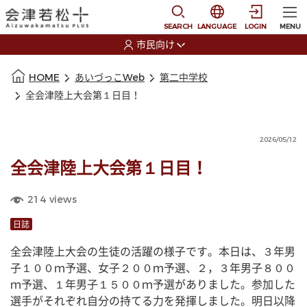
本文に移動
選択すると言語の切替
SEARCH
LANGUAGE
LOGIN
MENU
市民向け
選択すると利用者の切替が発生します
本文の始まり
HOME
あいづっこWeb
第二中学校
全会津陸上大会第１日目！
2026/05/12
全会津陸上大会第１日目！
214
views
日誌
全会津陸上大会の生徒の活躍の様子です。本日は、３年男
子１００ｍ予選、女子２００ｍ予選、２，３年男子８００
ｍ予選、１年男子１５００ｍ予選がありました。参加した
選手がそれぞれ自分の持てる力を発揮しました。明日以降