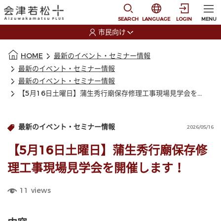
本文に移動
選択すると言語の切替
SEARCH
LANGUAGE
LOGIN
MENU
市民向け
選択すると利用者の切替が発生します
本文の始まり
HOME
最新のイベント・セミナー情報
最新のイベント・セミナー情報
最新のイベント・セミナー情報
【5月16日土曜日】蒲生秀行廟保存修理工事現場見学会を開催します！
最新のイベント・セミナー情報
2026/05/16
【5月16日土曜日】蒲生秀行廟保存修
理工事現場見学会を開催します！
11
views