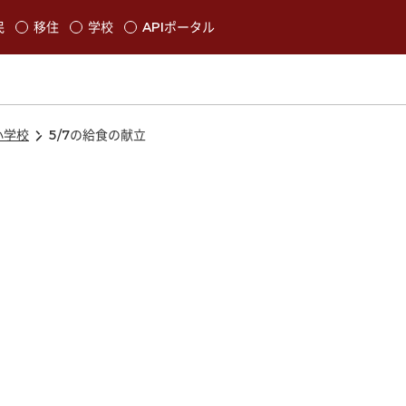
本文に移動
民
移住
学校
APIポータル
発生します
小学校
5/7の給食の献立