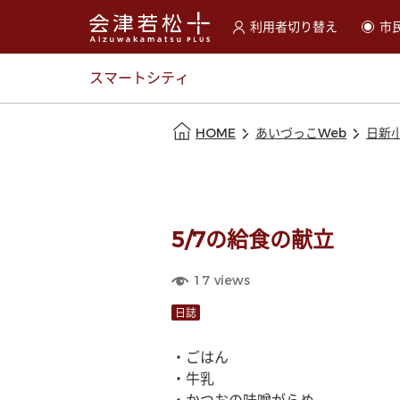
利用者切り替え
市
選択すると利用者の切替が
スマートシティ
本文の始まり
HOME
あいづっこWeb
日新
5/7の給食の献立
17
views
日誌
・ごはん
・牛乳