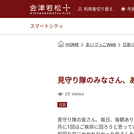
利用者切り替え
市
選択すると利用者の切替が
スマートシティ
本文の始まり
HOME
あいづっこWeb
日新
見守り隊のみなさん、
25
views
日誌
見守り隊の皆さん、毎日、毎朝あり
月に1回はご挨拶に回ろうと思って