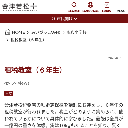
本文に移動
選択すると言語の切替
SEARCH
LANGUAGE
LOGIN
MENU
市民向け
選択すると利用者の切替が発生します
本文の始まり
HOME
あいづっこWeb
永和小学校
租税教室（６年生）
2026/05/13
租税教室（６年生）
37
views
日誌
会津若松税務署の細野志保様を講師にお迎えし、６年生の
租税教室が行われました。税金がどのように集められ、使
われているかについて具体的に学びました。最後は全員が
一億円の重さを体感。実は10kgもあることを知り、驚く