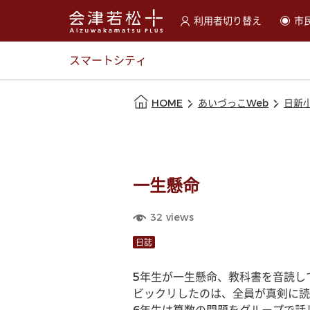
利用者切り替え
市
選択すると利用者の切替が
スマートシティ
本文の始まり
HOME
あいづっこWeb
日新
一生懸命
32
views
日誌
5年生が一生懸命、教科書を音読し
ビックリしたのは、全員が真剣に読