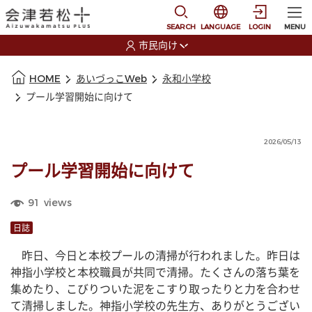
本文に移動
選択すると言語の切替
SEARCH
LANGUAGE
LOGIN
MENU
市民向け
選択すると利用者の切替が発生します
本文の始まり
HOME
あいづっこWeb
永和小学校
プール学習開始に向けて
2026/05/13
プール学習開始に向けて
91
views
日誌
　昨日、今日と本校プールの清掃が行われました。昨日は
神指小学校と本校職員が共同で清掃。たくさんの落ち葉を
集めたり、こびりついた泥をこすり取ったりと力を合わせ
て清掃しました。神指小学校の先生方、ありがとうござい