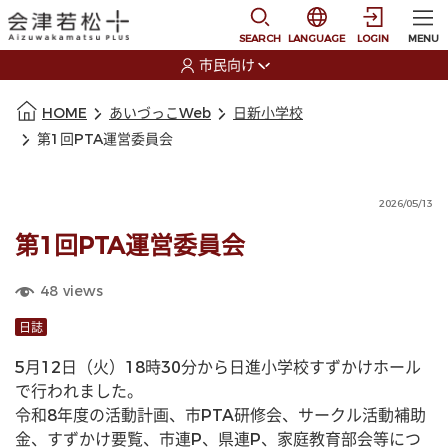
本文に移動
選択すると言語の切替
SEARCH
LANGUAGE
LOGIN
MENU
市民向け
選択すると利用者の切替が発生します
本文の始まり
HOME
あいづっこWeb
日新小学校
第1回PTA運営委員会
2026/05/13
第1回PTA運営委員会
48
views
日誌
5月12日（火）18時30分から日進小学校すずかけホール
で行われました。
令和8年度の活動計画、市PTA研修会、サークル活動補助
金、すずかけ要覧、市連P、県連P、家庭教育部会等につ