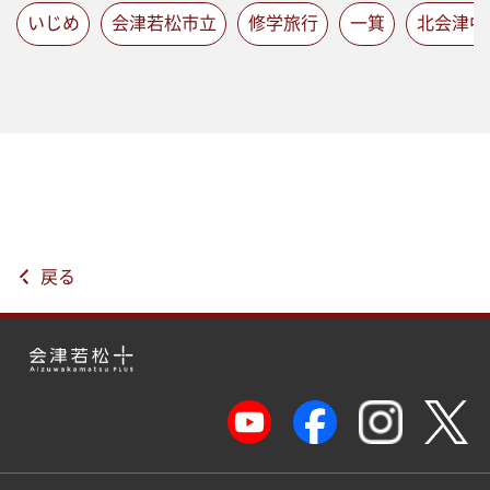
いじめ
会津若松市立
修学旅行
一箕
北会津中
戻る