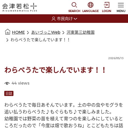
本文に移動
選択すると言語の切替
SEARCH
LANGUAGE
LOGIN
MENU
市民向け
選択すると利用者の切替が発生します
本文の始まり
HOME
あいづっこWeb
河東第三幼稚園
わらべうたで楽しんでいます！！
2026/05/13
わらべうたで楽しんでいます！！
44
views
日誌
わらべうたで毎日あそんでいます。土の中の虫やモグラを
追い払うわらべうた♪もぐらもち♪で楽しみました。
幼稚園では野菜の苗を植えて育つのを楽しみにしていると
ころだったので「今度は畑で歌おうね」とこどもたちは話